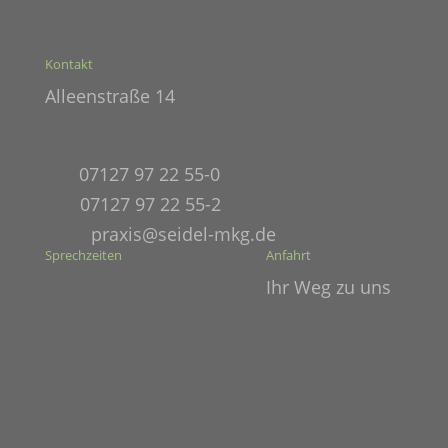
Zertifizierte Implantologie
Ambulante Operationen
Kontakt
Alleenstraße 14
72666 Neckartailfingen
TEL
07127 97 22 55-0
FAX
07127 97 22 55-2
MAIL
praxis@seidel-mkg.de
Sprechzeiten
Anfahrt
Montag 8-12 14-18
Ihr Weg zu uns
Dienstag 8-12 14-18
Mittwoch 8-12 14-18
Donnerstag 8-12 14-18
Freitag 8-12