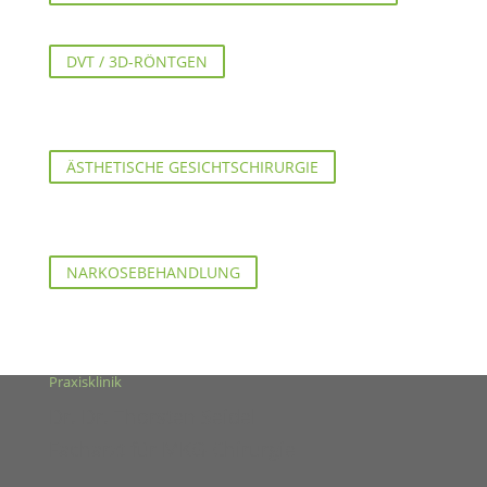
DVT / 3D-RÖNTGEN
ÄSTHETISCHE GESICHTSCHIRURGIE
NARKOSEBEHANDLUNG
Praxisklinik
Dr. Dr. Thorsten Seidel
Facharzt für MKG-Chirurgie