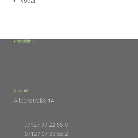
Notfall
Praxisklinik
Dr. Dr. Thorsten Seidel
Facharzt für MKG-Chirurgie
Zertifizierte Implantologie
Ambulante Operationen
Kontakt
Alleenstraße 14
72666 Neckartailfingen
TEL
07127 97 22 55-0
FAX
07127 97 22 55-2